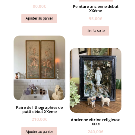
90,00
€
Peinture ancienne début
XXème
95,00
€
Ajouter au panier
Lire la suite
Paire de lithographies de
putti début XXème
210,00
€
Ancienne vitrine religieuse
XIXe
240,00
€
Ajouter au panier