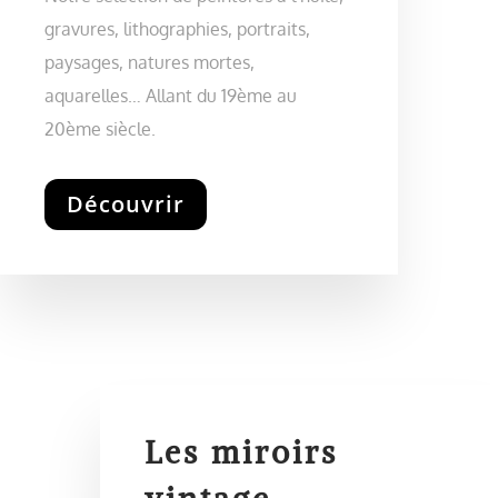
gravures, lithographies, portraits,
paysages, natures mortes,
aquarelles… Allant du 19ème au
20ème siècle.
Découvrir
Les miroirs