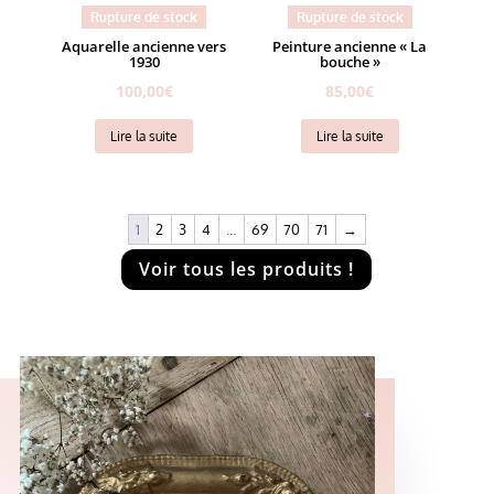
Rupture de stock
Rupture de stock
Aquarelle ancienne vers
Peinture ancienne « La
1930
bouche »
100,00
€
85,00
€
Lire la suite
Lire la suite
1
2
3
4
…
69
70
71
→
Voir tous les produits !