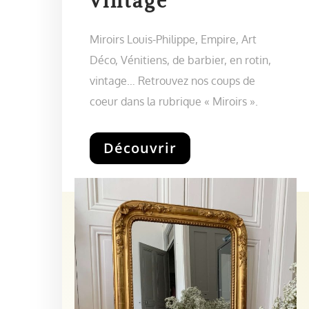
vintage
Miroirs Louis-Philippe, Empire, Art
Déco, Vénitiens, de barbier, en rotin,
vintage… Retrouvez nos coups de
coeur dans la rubrique « Miroirs ».
Découvrir