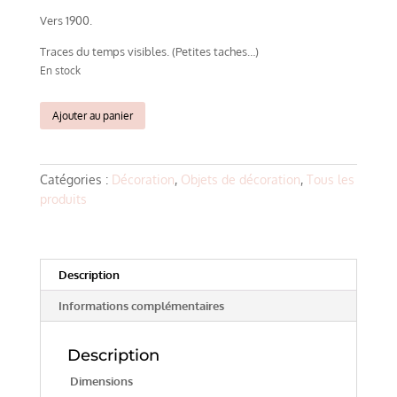
Vers 1900.
Traces du temps visibles. (Petites taches…)
En stock
quantité
Ajouter au panier
de
Ancien
médaillon
Catégories :
Décoration
,
Objets de décoration
,
Tous les
en
produits
biscuit
Description
Informations complémentaires
Description
Dimensions