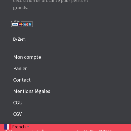
décoration de brocante pour petits et
grands.
By Zest.
Mon compte
Panier
Contact
Mentions légales
CGU
CGV
French
▼