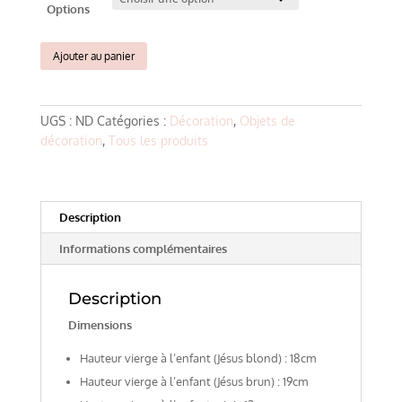
Options
quantité
Ajouter au panier
de
Anciennes
statuettes
UGS :
ND
Catégories :
Décoration
,
Objets de
religieuses
décoration
,
Tous les produits
XIXème
Description
Informations complémentaires
Description
Dimensions
Hauteur vierge à l’enfant (Jésus blond) : 18cm
Hauteur vierge à l’enfant (Jésus brun) : 19cm