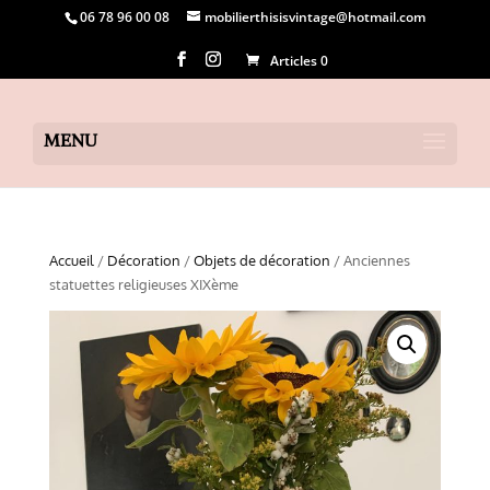
06 78 96 00 08
mobilierthisisvintage@hotmail.com
Articles 0
Accueil
/
Décoration
/
Objets de décoration
/ Anciennes
statuettes religieuses XIXème