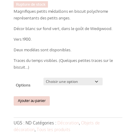
Rupture de stock
Magnifiques petits médaillons en biscuit polychrome
représentants des petits anges.
Décor blanc sur fond vert, dans le goût de Wedgwood.
Vers 1900.
Deux modèles sont disponibles.
Traces du temps visibles. (Quelques petites traces sur le
biscuit…)
Options
quantité
Ajouter au panier
de
Anciens
médaillons
UGS :
ND
Catégories :
Décoration
,
Objets de
en
décoration
,
Tous les produits
biscuit