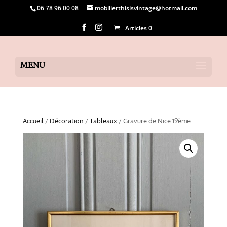
06 78 96 00 08
mobilierthisisvintage@hotmail.com
Articles 0
Accueil
/
Décoration
/
Tableaux
/ Gravure de Nice 19ème