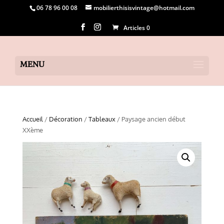
06 78 96 00 08
mobilierthisisvintage@hotmail.com
Articles 0
Accueil
/
Décoration
/
Tableaux
/ Paysage ancien début
XXème