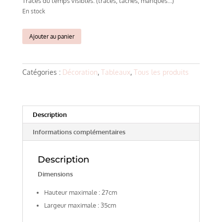
Traces du temps visibles. (traces, taches, manques…)
En stock
quantité
Ajouter au panier
de
Paysage
ancien
Catégories :
Décoration
,
Tableaux
,
Tous les produits
début
XXème
Description
Informations complémentaires
Description
Dimensions
Hauteur maximale : 27cm
Largeur maximale : 35cm