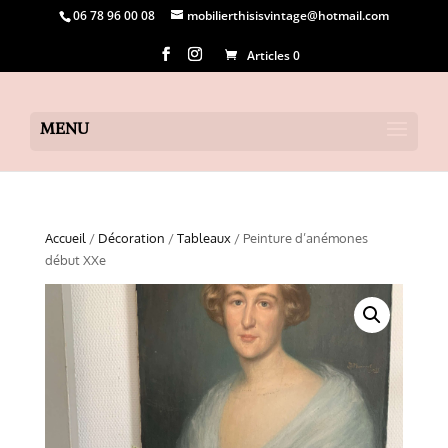
06 78 96 00 08
mobilierthisisvintage@hotmail.com
Articles 0
Accueil
/
Décoration
/
Tableaux
/ Peinture d’anémones
début XXe