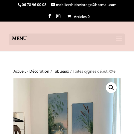
06 78 96 00 08
mobilierthisisvintage@hotmail.com
Articles 0
Accueil
/
Décoration
/
Tableaux
/ Toiles cygnes début XXe